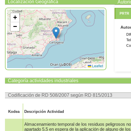
Localización Geográfica
Autor
PRTR
+
−
Auto
DI
Te
Co
Leaflet
Categoría actividades industriales
Codificación de RD 508/2007 según RD 815/2013
Kodea
Descripción Actividad
Almacenamiento temporal de los residuos peligrosos no 
apartado 5.5 en espera de la aplicación de alguno de los