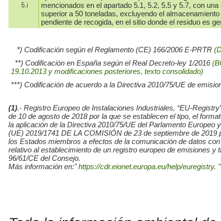
mencionados en el apartado 5.1, 5.2, 5.5 y 5.7, con una 
5.i
superior a 50 toneladas, excluyendo el almacenamiento
pendiente de recogida, en el sitio donde el residuo es g
*) Codificación según el Reglamento (CE) 166/2006 E-PRTR
(
**) Codificación en España según el Real Decreto-ley 1/2016
(B
19.10.2013 y modificaciones posteriores, texto consolidado)
***) Codificación de acuerdo a la Directiva 2010/75/UE de emisio
(1)
.- Registro Europeo de Instalaciones Industriales, “EU-Re
de 10 de agosto de 2018 por la que se establecen el tipo, el for
la aplicación de la Directiva 2010/75/UE del Parlamento Europe
(UE) 2019/1741 DE LA COMISIÓN de 23 de septiembre de 2019 por l
los Estados miembros a efectos de la comunicación de datos con
relativo al establecimiento de un registro europeo de emisiones y
96/61/CE del Consejo.
Más información en:"
https://cdr.eionet.europa.eu/help/euregistry.
"