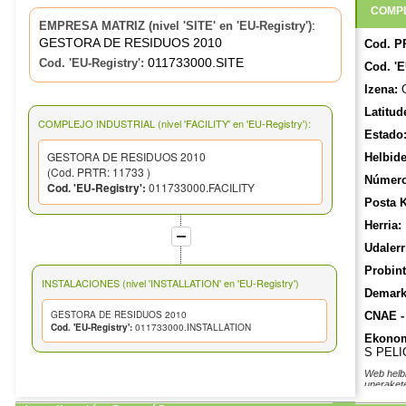
COMPL
:
EMPRESA MATRIZ (nivel 'SITE' en 'EU-Registry')
GESTORA DE RESIDUOS 2010
Cod. P
011733000.SITE
Cod. 'EU-Registry':
Cod. 'E
Izena:
G
Latitud
COMPLEJO INDUSTRIAL (nivel 'FACILITY' en 'EU-Registry'):
Estado
GESTORA DE RESIDUOS 2010
Helbide
(Cod. PRTR: 11733 )
Número
Cod. 'EU-Registry':
011733000.FACILITY
Posta 
Herria:
Udalerr
Probint
INSTALACIONES (nivel 'INSTALLATION' en 'EU-Registry')
Demarka
GESTORA DE RESIDUOS 2010
CNAE -
Cod. 'EU-Registry':
011733000.INSTALLATION
Ekonom
S PEL
Web helb
unerakete