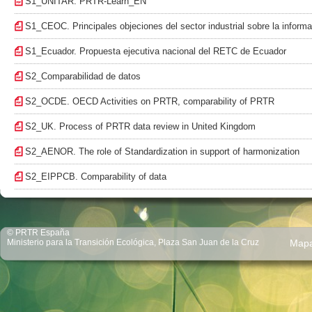
S1_UNITAR. PRTR-Learn_EN
S1_CEOC. Principales objeciones del sector industrial sobre la infor
S1_Ecuador. Propuesta ejecutiva nacional del RETC de Ecuador
S2_Comparabilidad de datos
S2_OCDE. OECD Activities on PRTR, comparability of PRTR
S2_UK. Process of PRTR data review in United Kingdom
S2_AENOR. The role of Standardization in support of harmonization
S2_EIPPCB. Comparability of data
© PRTR España
Ministerio para la Transición Ecológica, Plaza San Juan de la Cruz
Map