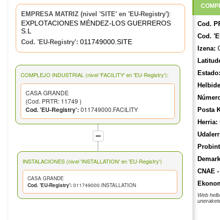
COMPL
:
EMPRESA MATRIZ (nivel 'SITE' en 'EU-Registry')
EXPLOTACIONES MÉNDEZ-LOS GUERREROS
Cod. P
S.L
Cod. 'E
011749000.SITE
Cod. 'EU-Registry':
Izena:
C
Latitud
Estado
COMPLEJO INDUSTRIAL (nivel 'FACILITY' en 'EU-Registry'):
Helbide
CASA GRANDE
Número
(Cod. PRTR: 11749 )
Cod. 'EU-Registry':
011749000.FACILITY
Posta 
Herria:
Udalerr
Probint
Demarka
INSTALACIONES (nivel 'INSTALLATION' en 'EU-Registry')
CNAE -
CASA GRANDE
Ekonom
Cod. 'EU-Registry':
011749000.INSTALLATION
Web helb
unerakete