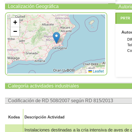
Localización Geográfica
Autor
PRTR
+
−
Auto
DI
Te
Co
Leaflet
Categoría actividades industriales
Codificación de RD 508/2007 según RD 815/2013
Kodea
Descripción Actividad
Instalaciones destinadas a la cría intensiva de aves de c