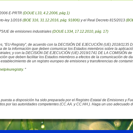
6/2006 E-PRTR
(DOUE L33, 4.2.2006, pág.1)
eto-ley 1/2016
(BOE 316, 31.12.2016, pág. 91806)
y el Real Decreto 815/2013
(BOE
/75/UE de emisiones industriales
(DOUE L334, 17.12.2010, pág. 17)
iales, “EU-Registry”, de acuerdo con la DECISIÓN DE EJECUCIÓN (UE) 2018/1135 
ncia de la información que deben comunicar los Estados miembros sobre la aplicaci
ustriales; y con la DECISIÓN DE EJECUCIÓN (UE) 2019/1741 DE LA COMISIÓN de 2
rmación que deben facilitar los Estados miembros a efectos de la comunicación de 
 establecimiento de un registro europeo de emisiones y transferencias de contamina
help/euregistry.
"
o puesta a disposición ha sido preparada por el Registro Estatal de Emisiones y 
ados por las autoridades competentes (CC.AA. y CC.HH.). Haga un uso adecuado de la