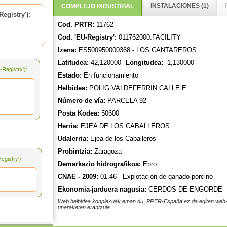
INSTALACIONES (1)
COMPLEJO INDUSTRIAL
:
egistry')
Cod. PRTR:
11762
Cod. 'EU-Registry':
011762000.FACILITY
Izena:
ES500950000368 - LOS CANTAREROS
Latitudea:
42,120000
Longitudea:
-1,130000
Registry'):
Estado:
En funcionamiento
Helbidea:
POLIG VALDEFERRIN CALLE E
Número de vía:
PARCELA 92
Posta Kodea:
50600
Herria:
EJEA DE LOS CABALLEROS
Udalerria:
Ejea de los Caballeros
Probintzia:
Zaragoza
gistry')
Demarkazio hidrografikoa:
Ebro
CNAE - 2009:
01.46 - Explotación de ganado porcino
Ekonomia-jarduera nagusia:
CERDOS DE ENGORDE
Web helbidea konplexuak eman du. PRTR-España ez da egiten web-h
uneraketen erantzule.