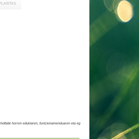
PLANTAS
elbide horren edukiaren, funtzionamenduaren eta eg