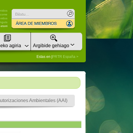
nidos
lcome
vidos
nguts
etorri
eko agiria
Argibide gehiago
Estas en |
PRTR España
utorizaciones Ambientales (AAI)