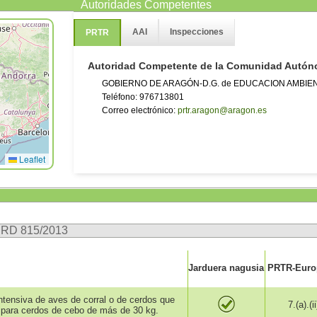
Autoridades Competentes
AAI
Inspecciones
PRTR
Autoridad Competente de la Comunidad Autó
GOBIERNO DE ARAGÓN-D.G. de EDUCACION AMBIE
Teléfono: 976713801
Correo electrónico:
prtr.aragon@aragon.es
Leaflet
n RD 815/2013
Jarduera nagusia
PRTR-Europ
intensiva de aves de corral o de cerdos que
7.(a).(ii
para cerdos de cebo de más de 30 kg.