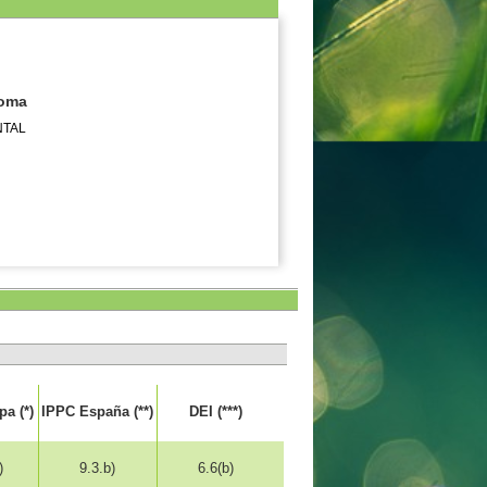
noma
NTAL
a (*)
IPPC España (**)
DEI (***)
)
9.3.b)
6.6(b)