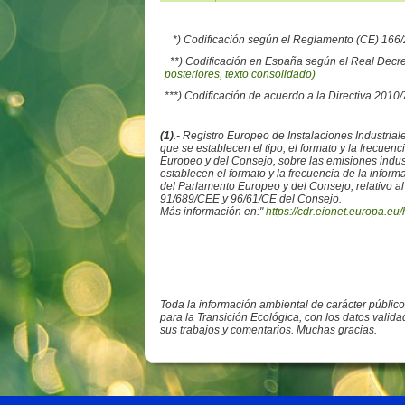
*) Codificación según el Reglamento (CE) 16
**) Codificación en España según el Real Decr
posteriores, texto consolidado)
***) Codificación de acuerdo a la Directiva 2010
(1)
.- Registro Europeo de Instalaciones Industr
que se establecen el tipo, el formato y la frecue
Europeo y del Consejo, sobre las emisiones ind
establecen el formato y la frecuencia de la info
del Parlamento Europeo y del Consejo, relativo al
91/689/CEE y 96/61/CE del Consejo.
Más información en:"
https://cdr.eionet.europa.eu/
Toda la información ambiental de carácter públic
para la Transición Ecológica, con los datos valid
sus trabajos y comentarios. Muchas gracias.