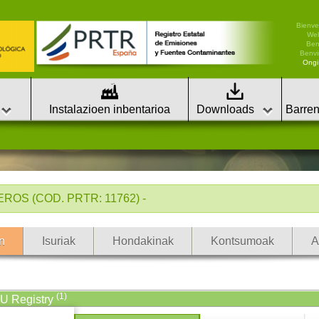
Bienve
We
Ben
Benvi
Ongi 
Instalazioen inbentarioa
Downloads
Barren
ROS (COD. PRTR: 11762) -
n
Isuriak
Hondakinak
Kontsumoak
A
(1)
EU Registry