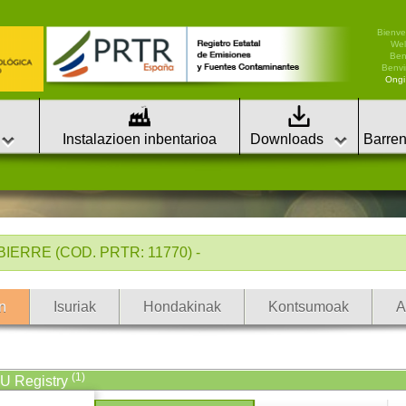
Bienve
We
Ben
Benvi
Ongi 
Instalazioen inbentarioa
Downloads
Barren
IERRE (COD. PRTR: 11770) -
n
Isuriak
Hondakinak
Kontsumoak
A
(1)
EU Registry