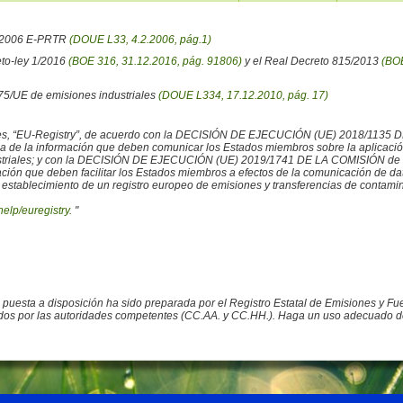
6/2006 E-PRTR
(DOUE L33, 4.2.2006, pág.1)
eto-ley 1/2016
(BOE 316, 31.12.2016, pág. 91806)
y el Real Decreto 815/2013
(BOE
/75/UE de emisiones industriales
(DOUE L334, 17.12.2010, pág. 17)
iales, “EU-Registry”, de acuerdo con la DECISIÓN DE EJECUCIÓN (UE) 2018/1135 
ncia de la información que deben comunicar los Estados miembros sobre la aplicaci
ustriales; y con la DECISIÓN DE EJECUCIÓN (UE) 2019/1741 DE LA COMISIÓN de 2
rmación que deben facilitar los Estados miembros a efectos de la comunicación de 
 establecimiento de un registro europeo de emisiones y transferencias de contamina
help/euregistry.
"
o puesta a disposición ha sido preparada por el Registro Estatal de Emisiones y 
ados por las autoridades competentes (CC.AA. y CC.HH.). Haga un uso adecuado de la