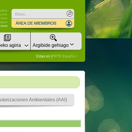
nidos
lcome
vidos
nguts
etorri
eko agiria
Argibide gehiago
Estas en |
PRTR España
utorizaciones Ambientales (AAI)