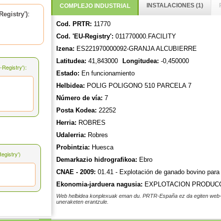
INSTALACIONES (1)
COMPLEJO INDUSTRIAL
:
egistry')
Cod. PRTR:
11770
Cod. 'EU-Registry':
011770000.FACILITY
Izena:
ES221970000092-GRANJA ALCUBIERRE
Latitudea:
41,843000
Longitudea:
-0,450000
Registry'):
Estado:
En funcionamiento
Helbidea:
POLIG POLIGONO 510 PARCELA 7
Número de vía:
7
Posta Kodea:
22252
Herria:
ROBRES
Udalerria:
Robres
Probintzia:
Huesca
gistry')
Demarkazio hidrografikoa:
Ebro
CNAE - 2009:
01.41 - Explotación de ganado bovino para 
Ekonomia-jarduera nagusia:
EXPLOTACION PRODUCC
Web helbidea konplexuak eman du. PRTR-España ez da egiten web-h
uneraketen erantzule.