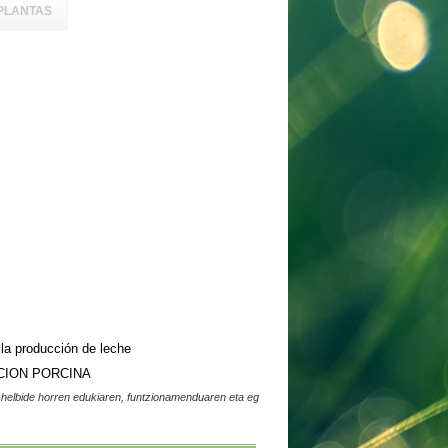
PLANTAS
la producción de leche
ION PORCINA
elbide horren edukiaren, funtzionamenduaren eta eg