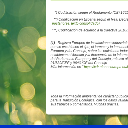
*) Codificación según el Reglamento (CE) 16
**) Codificación en España según el Real Decr
posteriores, texto consolidado)
***) Codificación de acuerdo a la Directiva 2010
(1)
.- Registro Europeo de Instalaciones Industr
que se establecen el tipo, el formato y la frecue
Europeo y del Consejo, sobre las emisiones ind
establecen el formato y la frecuencia de la info
del Parlamento Europeo y del Consejo, relativo al
91/689/CEE y 96/61/CE del Consejo.
Más información en:"
https://cdr.eionet.europa.eu/
Toda la información ambiental de carácter públic
para la Transición Ecológica, con los datos valid
sus trabajos y comentarios. Muchas gracias.