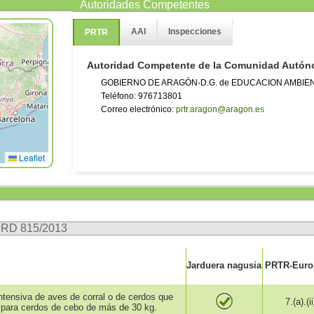
Autoridades Competentes
AAI
Inspecciones
PRTR
Autoridad Competente de la Comunidad Autó
GOBIERNO DE ARAGÓN-D.G. de EDUCACION AMBIE
Teléfono: 976713801
Correo electrónico:
prtr.aragon@aragon.es
Leaflet
n RD 815/2013
Jarduera nagusia
PRTR-Europ
intensiva de aves de corral o de cerdos que
7.(a).(ii
para cerdos de cebo de más de 30 kg.