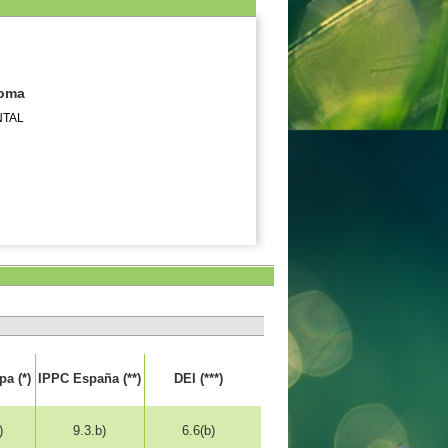
noma
NTAL
a (*)
IPPC España (**)
DEI (***)
)
9.3.b)
6.6(b)