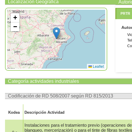
Localización Geográfica
Autor
PRTR
+
−
Auto
Vi
Te
Co
Leaflet
Categoría actividades industriales
Codificación de RD 508/2007 según RD 815/2013
Kodea
Descripción Actividad
Instalaciones para el tratamiento previo (operaciones de
blanqueo, mercerización) o para el tinte de fibras textil