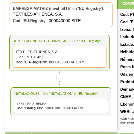
COMPL
:
EMPRESA MATRIZ (nivel 'SITE' en 'EU-Registry')
TEXTILES ATHENEA, S.A.
Cod. P
000043000.SITE
Cod. 'EU-Registry':
Cod. 'E
Izena:
T
Latitud
COMPLEJO INDUSTRIAL (nivel 'FACILITY' en 'EU-Registry'):
Estado
TEXTILES ATHENEA, S.A.
Helbide
(Cod. PRTR: 43 )
Número
Cod. 'EU-Registry':
000043000.FACILITY
Posta 
Udalerr
Probint
Demarka
INSTALACIONES (nivel 'INSTALLATION' en 'EU-Registry')
CNAE -
TEXTILES ATHENEA
Ekonom
Cod. 'EU-Registry':
000043000.INSTALLATION
WEB:
w
Web helb
unerakete