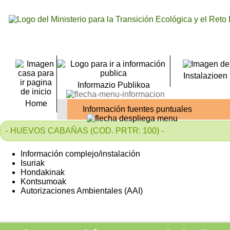
Instalazioen
Informazio Publikoa
Home
Información fuentes puntuales
- HUEVOS CABAÑAS (COD. PRTR: 100) -
Información complejo/instalación
Isuriak
Hondakinak
Kontsumoak
Autorizaciones Ambientales (AAI)