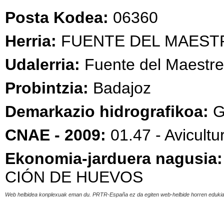
Posta Kodea:
06360
Herria:
FUENTE DEL MAEST
Udalerria:
Fuente del Maestre
Probintzia:
Badajoz
Demarkazio hidrografikoa:
G
CNAE - 2009:
01.47 - Avicultu
Ekonomia-jarduera nagusia:
CIÓN DE HUEVOS
Web helbidea konplexuak eman du. PRTR-España ez da egiten web-helbide horren edukia