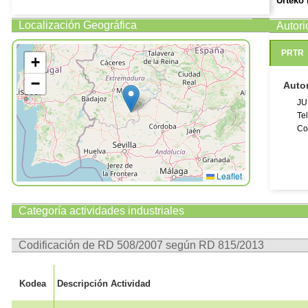
Urteko 
Enpleg
Localización Geográfica
Autor
Número 
Observ
PRTR
+
Web helb
unerakete
−
Auto
JU
Te
Co
Leaflet
Categoría actividades industriales
Codificación de RD 508/2007 según RD 815/2013
Kodea
Descripción Actividad