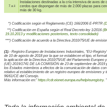
Instalaciones destinadas a la cría intensiva de aves de c
cerdos que dispongan de más de 2.000 plazas para cer
7.a.ii
más de 30 kg.
*) Codificación según el Reglamento (CE) 166/2006 E-PRTR
(
**) Codificación en España según el Real Decreto-ley 1/2016
(B
19.10.2013 y modificaciones posteriores, texto consolidado)
***) Codificación de acuerdo a la Directiva 2010/75/UE de emisio
(1)
.- Registro Europeo de Instalaciones Industriales, “EU-Re
de 10 de agosto de 2018 por la que se establecen el tipo, el for
la aplicación de la Directiva 2010/75/UE del Parlamento Europe
(UE) 2019/1741 DE LA COMISIÓN de 23 de septiembre de 2019 por l
los Estados miembros a efectos de la comunicación de datos con
relativo al establecimiento de un registro europeo de emisiones y
96/61/CE del Consejo.
Más información en:"
https://cdr.eionet.europa.eu/help/euregistry.
"