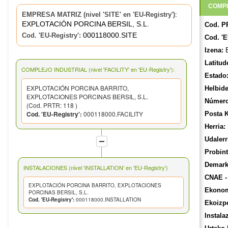
COMPL
:
EMPRESA MATRIZ (nivel 'SITE' en 'EU-Registry')
EXPLOTACIÓN PORCINA BERSIL, S.L.
Cod. P
000118000.SITE
Cod. 'EU-Registry':
Cod. 'E
Izena:
E
Latitud
COMPLEJO INDUSTRIAL (nivel 'FACILITY' en 'EU-Registry'):
Estado
EXPLOTACIÓN PORCINA BARRITO,
Helbide
EXPLOTACIONES PORCINAS BERSIL, S.L.
Número
(Cod. PRTR: 118 )
Cod. 'EU-Registry':
000118000.FACILITY
Posta 
Herria:
Udalerr
Probint
Demarka
INSTALACIONES (nivel 'INSTALLATION' en 'EU-Registry')
CNAE -
EXPLOTACIÓN PORCINA BARRITO, EXPLOTACIONES
Ekonom
PORCINAS BERSIL, S.L.
Cod. 'EU-Registry':
000118000.INSTALLATION
Ekoizp
Instala